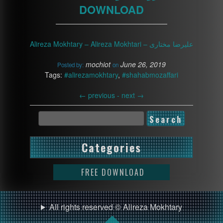
DOWNLOAD
————————————————
Alireza Mokhtary – Alireza Mokhtari – علیرضا مختاری
mochiot
June 26, 2019
Posted by:
on
Tags:
#alirezamokhtary
,
#shahabmozaffari
←
previous -
next
→
Categories
FREE DOWNLOAD
All rights reserved © Alireza Mokhtary