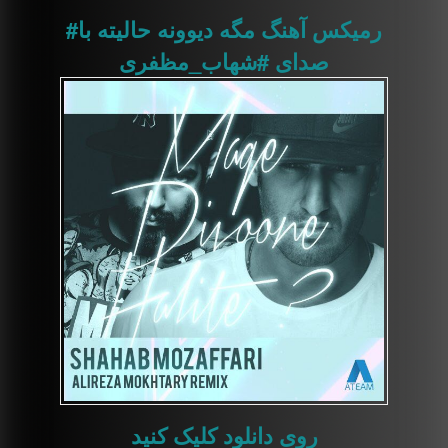
#رمیکس
آهنگ مگه دیوونه حالیته با
صدای
#شهاب_مظفری
روی دانلود کلیک کنید