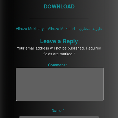
DOWNLOAD
————————————————
Alireza Mokhtary – Alireza Mokhtari – علیرضا مختاری
Leave a Reply
Your email address will not be published.
Required
fields are marked
*
Comment
*
Name
*