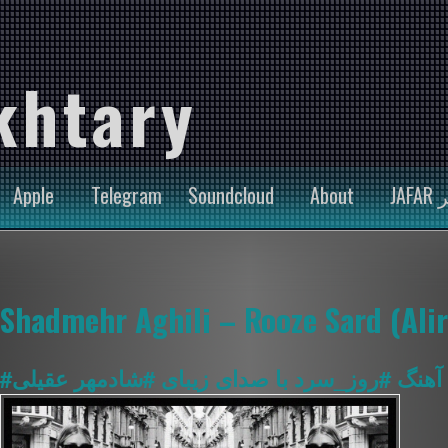
khtary
Apple
Telegram
Soundcloud
About
JA
Shadmehr Aghili – Rooze Sard (Ali
آهنگ
#روز_سرد
با صدای زیبای
#شادمهر
عقیلی