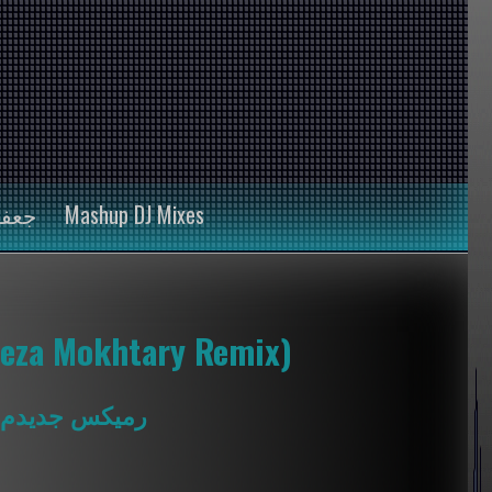
FAR جعفر
Mashup DJ Mixes
reza Mokhtary Remix)
#رمیکس
جدیدم 