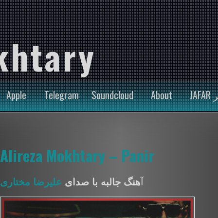
khtary
Apple
Telegram
Soundcloud
About
JA
Alireza Mokhtary – Panir
آ
هنگ جالبه با صدای
علیرضا مختاری